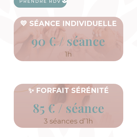
PRENDRE RDV
💛
SÉANCE INDIVIDUELLE
90 € / séance
1h
✨
FORFAIT SÉRÉNITÉ
85 € / séance
3 séances d’1h